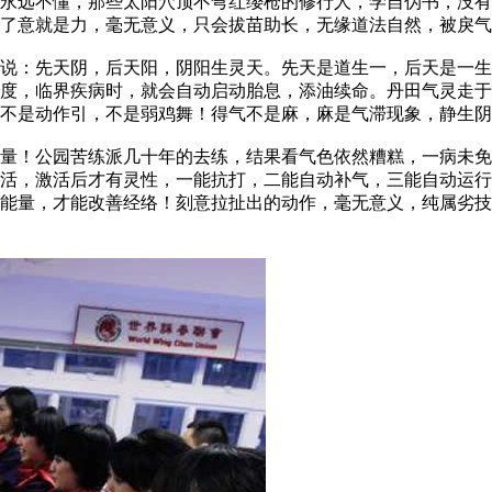
永远不懂，那些太阳穴顶不弯红缨枪的修行人，学自伪书，没有
了意就是力，毫无意义，只会拔苗助长，无缘道法自然，被戾气
：先天阴，后天阳，阴阳生灵天。先天是道生一，后天是一生
度，临界疾病时，就会自动启动胎息，添油续命。丹田气灵走于
不是动作引，不是弱鸡舞！得气不是麻，麻是气滞现象，静生阴
！公园苦练派几十年的去练，结果看气色依然糟糕，一病未免
活，激活后才有灵性，一能抗打，二能自动补气，三能自动运行
能量，才能改善经络！刻意拉扯出的动作，毫无意义，纯属劣技