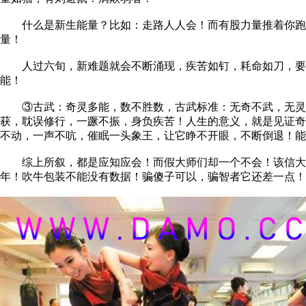
什么是新生能量？比如：走路人人会！而有股力量推着你跑，
量！
人过六旬，新难题就会不断涌现，疾苦如钉，耗命如刀，要想
能！
③古武：奇灵多能，数不胜数，古武标准：无奇不武，无灵不
获，耽误修行，一蹶不振，身负疾苦！人生的意义，就是见证奇
不动，一声不吭，催眠一头象王，让它睁不开眼，不断倒退！能
综上所叙，都是应知应会！而假大师们却一个不会！该信大师
年！吹牛包装不能没有数据！骗傻子可以，骗智者它还差一点！