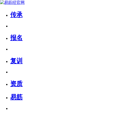
传承
报名
复训
资质
易筋