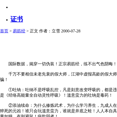
证书
首页
>
易筋经
> 正文
作者：立雪 2000-07-28
国际数据，揭穿一切伪装！正宗易筋经，练不出气色阴晦！瘦
千万不要相信未老先衰的假大师，江湖中虚报高龄的假大师屡
骗！
①吐纳：吐纳不是呼吸乱控，凡是刻意改变呼吸的，都是违背
是《经络高能量全自动灵性呼吸》！滥意蛮力的吐纳是毒药！
②添油续命：为什么修炼武术，为什么学习养生，九成人在耗
猝死的元凶！谁只会玩滥意蛮力，谁就是井底之蛙！人人本自具
量如猫，有则避鼠！病欺弱者！