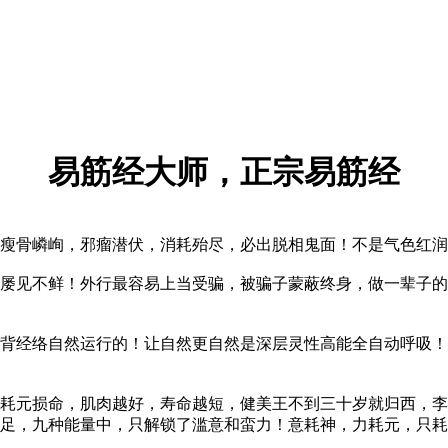
易筋经大师，正宗易筋经
骨嶙峋，邪瘤潜伏，消耗殆尽，必出脱相鬼面！不是气色红润
见不鲜！外行最容易上当受骗，被骗子蒙蔽终身，做一辈子的
经络自然运行的！让自然更自然是深层灵性高能全自动呼吸！
元损命，肌肉越好，寿命越短，健美王不到三十岁就归西，李某
足，九种能量中，只解锁了滥意和蛮力！意耗神，力耗元，只耗