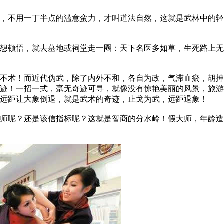
不用一丁半点的滥意蛮力，才叫道法自然，这就是武林中的轻
顿悟，就去墓地或祠堂走一圈：天下名医多如草，生死路上无
术！而近代伪武，除了内外不和，各自为政，气滞血瘀，胡抻
迹！一招一式，毫无奇迹可寻，就像没有惊艳美丽的风景，旅游
远距让大象倒退，就是武术的奇迹，止戈为武，远距退象！
呢？还是该信指标呢？这就是智商的分水岭！假大师，年龄造