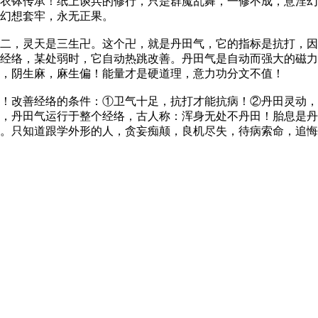
衣钵传承！纸上谈兵的修行，只是群魔乱舞，一修不成，意淫幻
幻想套牢，永无正果。
二，灵天是三生卍。这个卍，就是丹田气，它的指标是抗打，因
经络，某处弱时，它自动热跳改善。丹田气是自动而强大的磁力
，阴生麻，麻生偏！能量才是硬道理，意力功分文不值！
！改善经络的条件：①卫气十足，抗打才能抗病！②丹田灵动，
，丹田气运行于整个经络，古人称：浑身无处不丹田！胎息是丹
。只知道跟学外形的人，贪妄痴颠，良机尽失，待病索命，追悔