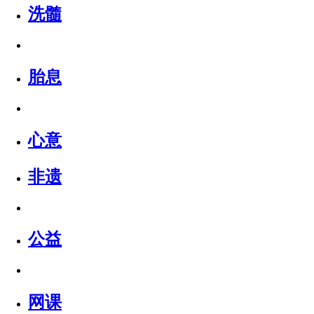
洗髓
胎息
心意
非遗
公益
网课