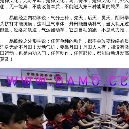
是禅文化，无奇不武，是禅文化，离苦得乐，是禅文化！门外人
想，无一能真，不能改善本质，不能进入第三种能量的境界，除
易筋经之内功学说：气分三种，先天，后天，灵天。阴阳学说
为抗打才能抗病，这叫卫气罩体。丹田能自动补气，当人耗元过
能量，经络如轨道，气运如动车，它是自动的跑，不是意力推，
易筋经之外形学说：任何单纯的动作，都不会改变经络的质量
浑身无处不丹田！发动气机，要靠丹田！丹田人人有，却没有激
田运动，也是内功入门，任何动作，任何部位，都能自动迸发高
莫及！