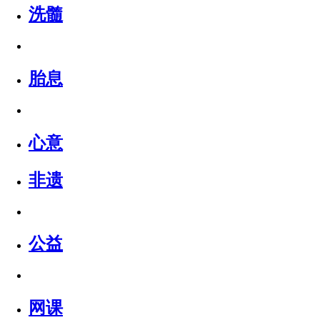
洗髓
胎息
心意
非遗
公益
网课