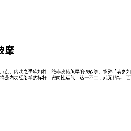
披靡
点点。内功之手软如棉，绝非皮糙茧厚的铁砂掌。掌劈砖者多如
禅是内功经络学的标杆，靶向性运气，达一不二，武无精準，百