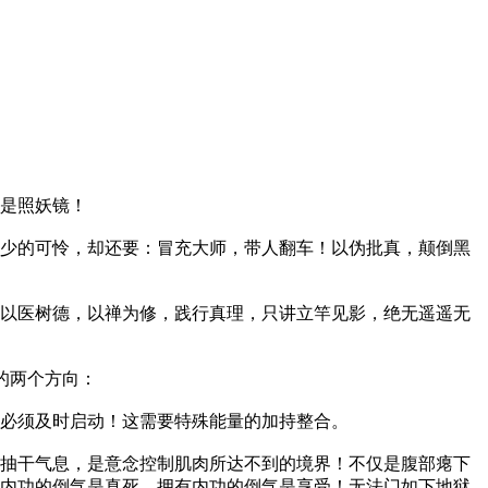
是照妖镜！
少的可怜，却还要：冒充大师，带人翻车！以伪批真，颠倒黑
以医树德，以禅为修，践行真理，只讲立竿见影，绝无遥遥无
的两个方向：
必须及时启动！这需要特殊能量的加持整合。
抽干气息，是意念控制肌肉所达不到的境界！不仅是腹部瘪下
内功的倒气是真死，拥有内功的倒气是享受！无法门如下地狱，