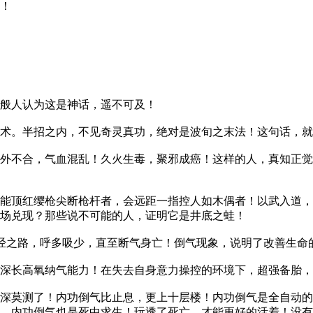
！
般人认为这是神话，遥不可及！
。半招之内，不见奇灵真功，绝对是波旬之末法！这句话，就
不合，气血混乱！久火生毒，聚邪成癌！这样的人，真知正觉
顶红缨枪尖断枪杆者，会远距一指控人如木偶者！以武入道，
场兑现？那些说不可能的人，证明它是井底之蛙！
之路，呼多吸少，直至断气身亡！倒气现象，说明了改善生命
长高氧纳气能力！在失去自身意力操控的环境下，超强备胎，
莫测了！内功倒气比止息，更上十层楼！内功倒气是全自动的
，内功倒气也是死中求生！玩透了死亡，才能更好的活着！没有