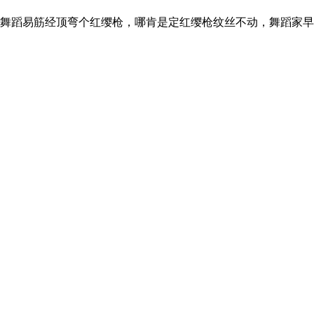
舞蹈易筋经顶弯个红缨枪，哪肯是定红缨枪纹丝不动，舞蹈家早