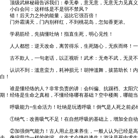
顶级武林秘籍告诉我们：拳无拳，意无意，无意无力见真义
小白会问：这样练是不是弱不禁风？
错！后天力之外的能量，远比它强百倍！
门外霜满天，门内别样红，不到桃花岛，怎知香更浓。
学易筋经，先搞懂吐纳！指直生死，明心见性！
人人都想：逆天改命，离苦得乐，生死随心，无疾而终！一
古不欺人，一句老话，以正视听！武术：无奇不武，无灵不术
认识不到：滥意蛮力，耗神损元！胡抻滥舞，拔苗助长！内外
白！
谁是懂经络的人？非常负责的讲：会纠偏、抗踢裆、太阳穴能
期！经络是生命之真相，不懂经络哪有基础？空中楼阁，哪能当
呼吸能力=生命活力！吐纳是玩透呼吸！倒气是人死之前必经
①纳气：改善吸气不足！在自然呼吸的基础上，增加全自动深
②加强倒气能力！古人用止息来养生，一般人认为已经是高深
去，像缩骨功一样的收缩，此生才会绝处逢生！游泳是死中求生