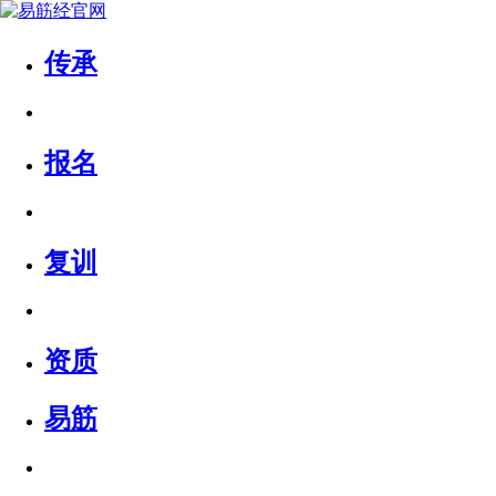
传承
报名
复训
资质
易筋