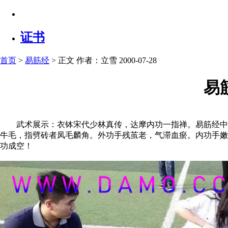
证书
首页
>
易筋经
> 正文
作者：立雪 2000-07-28
易
武术展示：衣钵宋代少林真传，达摩内功一指禅。易筋经中《
牛毛，指劈砖者凤毛麟角。外功手残茧老，气滞血瘀。内功手嫩
功成空！