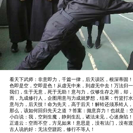
看天下武师：非意即力，千篇一律，后天误区，根深蒂固！
色即是空，空即是色！从虚无中来，到虚无中去！万法归一
我们，生于无意，死于无助！意与力，仅够生存之用，却，
而，九成修行人，企图用意与力成就梦想，结果：竹篮打水
意与力，后天技！命为先天，高于后天！解铃还须系铃人，
那么，该如何回归先天之道 ？答案：抛意弃力！也就是：空
小白说：我，空则生魔，静则生乱，诸法未见，心迷身陷！
正道云：空而不空，方见如来！意思是，没有法门，没有渡
古人说的好：无法空蹉跎，修行不等人！