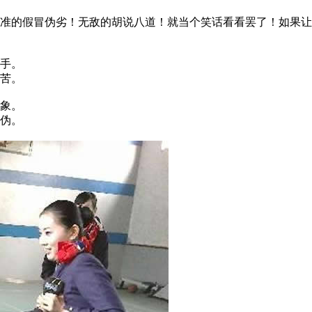
的假冒伪劣！无敌的胡说八道！就当个笑话看看罢了！如果让
手。
苦。
象。
伪。