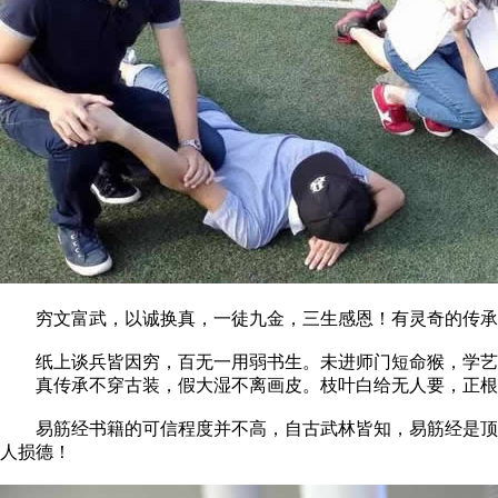
穷文富武，以诚换真，一徒九金，三生感恩！有灵奇的传承不
纸上谈兵皆因穷，百无一用弱书生。未进师门短命猴，学艺
真传承不穿古装，假大湿不离画皮。枝叶白给无人要，正根
易筋经书籍的可信程度并不高，自古武林皆知，易筋经是顶级
人损德！