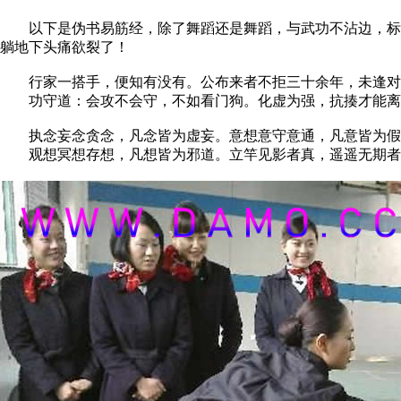
以下是伪书易筋经，除了舞蹈还是舞蹈，与武功不沾边，标准
躺地下头痛欲裂了！
行家一搭手，便知有没有。公布来者不拒三十余年，未逢对
功守道：会攻不会守，不如看门狗。化虚为强，抗揍才能离
执念妄念贪念，凡念皆为虚妄。意想意守意通，凡意皆为假
观想冥想存想，凡想皆为邪道。立竿见影者真，遥遥无期者