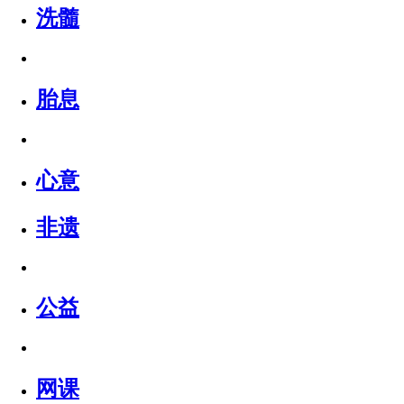
洗髓
胎息
心意
非遗
公益
网课