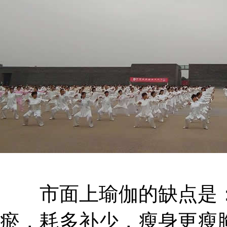
市面上瑜伽的缺点是：
瘀，耗多补少，瘦身更瘦