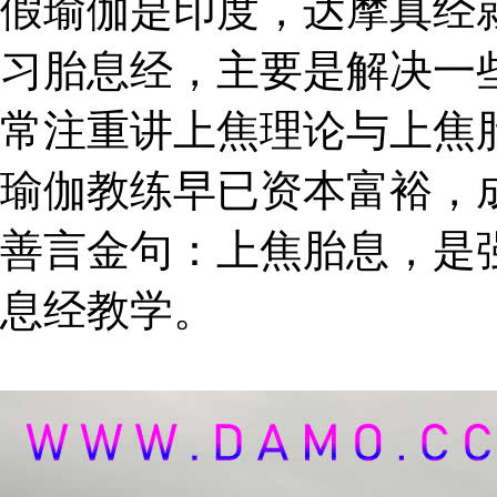
假瑜伽是印度，达摩真经
习胎息经，主要是解决一
常注重讲上焦理论与上焦
瑜伽教练早已资本富裕，
善言金句：上焦胎息，是
息经教学。