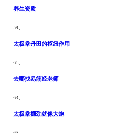
养生资质
59、
太极拳丹田的枢纽作用
61、
去哪找易筋经老师
63、
太极拳棚劲就像大炮
65、