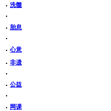
洗髓
胎息
心意
非遗
公益
网课