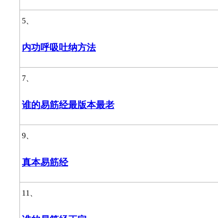
5、
内功呼吸吐纳方法
7、
谁的易筋经最版本最老
9、
真本易筋经
11、