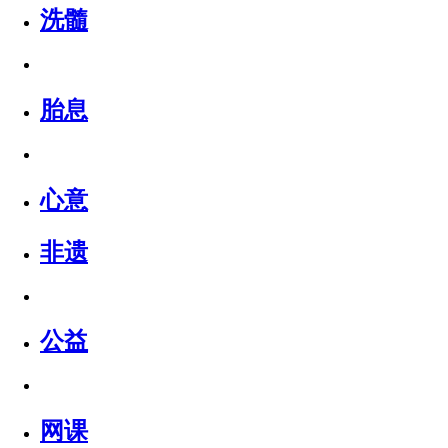
洗髓
胎息
心意
非遗
公益
网课