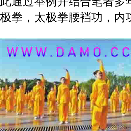
此通过举例并结合笔者多
极拳，太极拳腰裆功，内