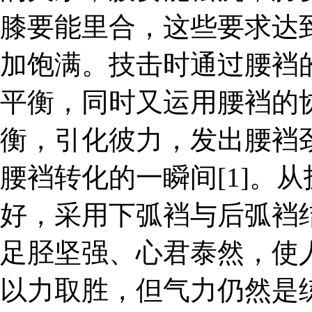
膝要能里合，这些要求达
加饱满。技击时通过腰裆
平衡，同时又运用腰裆的
衡，引化彼力，发出腰裆
腰裆转化的一瞬间[1]。
好，采用下弧裆与后弧裆
足胫坚强、心君泰然，使
以力取胜，但气力仍然是