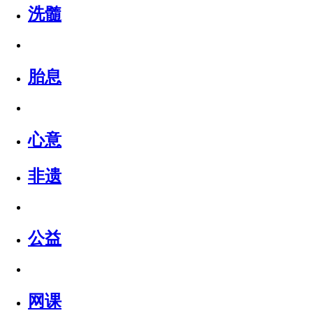
洗髓
胎息
心意
非遗
公益
网课