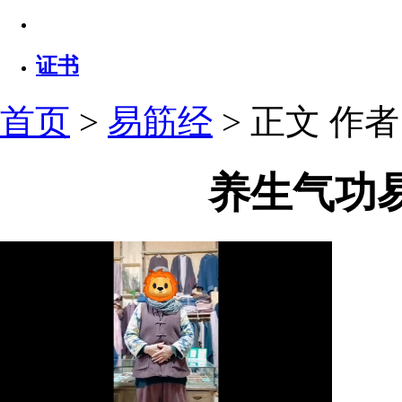
证书
首页
>
易筋经
> 正文
作者：
养生气功