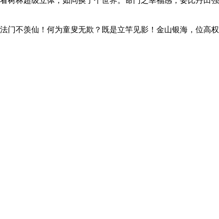
看树林超级立体，如同换了个世界。命门之幸福感，要比丹田强
法门不羡仙！何为童叟无欺？既是立竿见影！金山银海，位高权