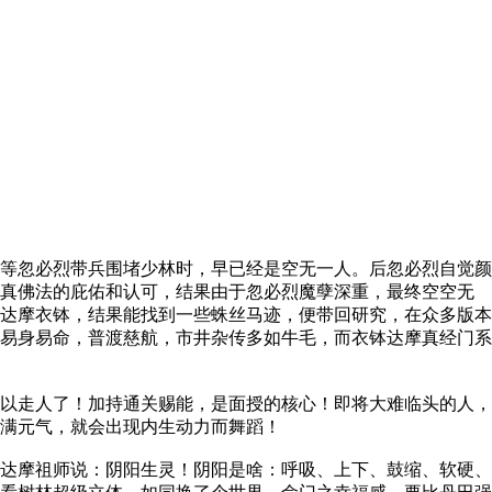
等忽必烈带兵围堵少林时，早已经是空无一人。后忽必烈自觉颜
到真佛法的庇佑和认可，结果由于忽必烈魔孽深重，最终空空无
达摩衣钵，结果能找到一些蛛丝马迹，便带回研究，在众多版本
易身易命，普渡慈航，市井杂传多如牛毛，而衣钵达摩真经门系
以走人了！加持通关赐能，是面授的核心！即将大难临头的人，
满元气，就会出现内生动力而舞蹈！
达摩祖师说：阴阳生灵！阴阳是啥：呼吸、上下、鼓缩、软硬、