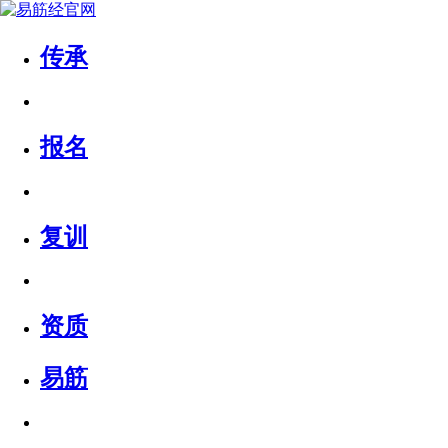
传承
报名
复训
资质
易筋