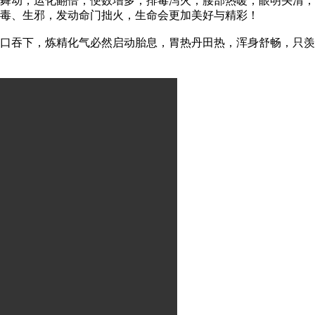
舞动，运化翻倍，便数增多，排毒泻火，腰部热暖，眼明头清，
毒、生邪，发动命门拙火，生命会更加美好与精彩！
吞下，炼精化气必然启动胎息，胃热丹田热，浑身舒畅，只羡