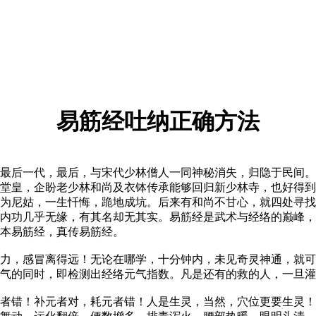
易筋经吐纳正确方法
后一代，最后，与宋代少林僧人一同神秘消失，归隐于民间。
丽堂皇，企盼老少林和尚及衣钵传承能够回归新少林寺，也好得
为尼姑，一生忏悔，跪地成坑。后来有和尚不甘心，就四处寻找
内功几乎无缘，有其名却无其实。易筋经是武术与经络的巅峰，
本易筋经，真传易筋经。
，感冒离得远！无论在哪学，十分钟内，未见奇灵神通，就可
气的同时，即检测出经络元气指数。凡是还有的救的人，一旦灌
错！补元者对，耗元者错！人是生灵，当然，穴位更要生灵！