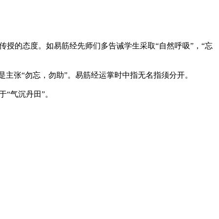
授的态度。如易筋经先师们多告诫学生采取“自然呼吸”，“忘
是主张“勿忘，勿助”。易筋经运掌时中指无名指须分开。
“气沉丹田”。