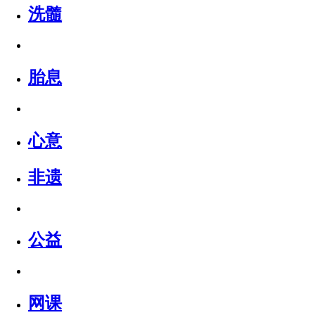
洗髓
胎息
心意
非遗
公益
网课