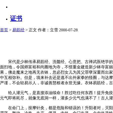
证书
首页
>
易筋经
> 正文
作者：立雪 2000-07-28
宋代是少林传承易筋经、洗髓经、心意把、古禅武医绝学的最
面扫地，令国师富裕和尚圈地为寺，不惜重金建造新少林寺富
果，佛走魔来之地再无衣钵，忽必烈女儿为其父罪孽深重而出家
中互相弥补。但是，填来补去还是逃不出外家拳的怪圈，与达摩
严谨，不会轻易示人，非诚善慧根者永世无缘。衣钵易筋经，古
给人灌元气，是直接添油续命！胜过吃任何东西！提升免疫力
元气即将耗尽，就像无底洞一样，灌多少元气也满不了！古人灌
在命门上，按摩针灸，都是危险和错误的！升阳者对，灭阳者