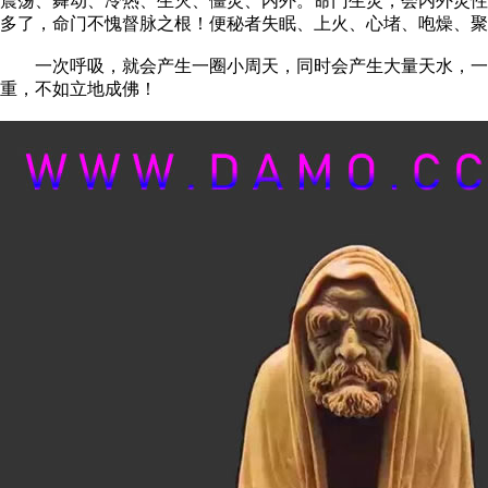
震荡、舞动、冷热、生灭、僵灵、内外。命门生灵，会内外灵性
多了，命门不愧督脉之根！便秘者失眠、上火、心堵、咆燥、聚
一次呼吸，就会产生一圈小周天，同时会产生大量天水，一口
重，不如立地成佛！