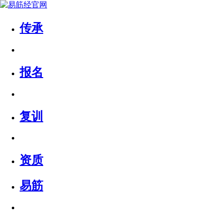
传承
报名
复训
资质
易筋