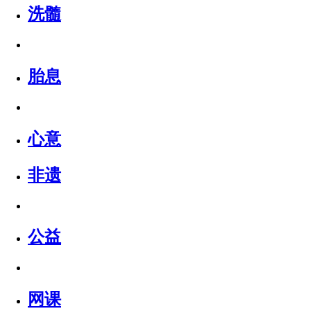
洗髓
胎息
心意
非遗
公益
网课