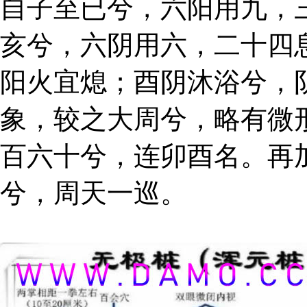
自子至已兮，六阳用九，
亥兮，六阴用六，二十四
阳火宜熄；酉阴沐浴兮，
象，较之大周兮，略有微
百六十兮，连卯酉名。再
兮，周天一巡。