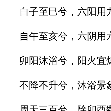
自子至巳兮，六阳用九
自午至亥兮，六阴用六
卯阳沐浴兮，阳火宜熄
不降不升兮，沐浴景象
周天三百兮，除卯酉数