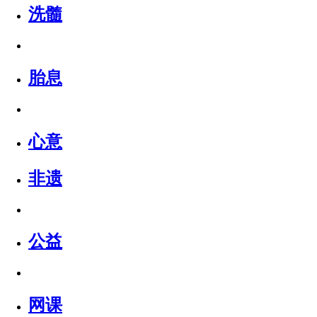
洗髓
胎息
心意
非遗
公益
网课