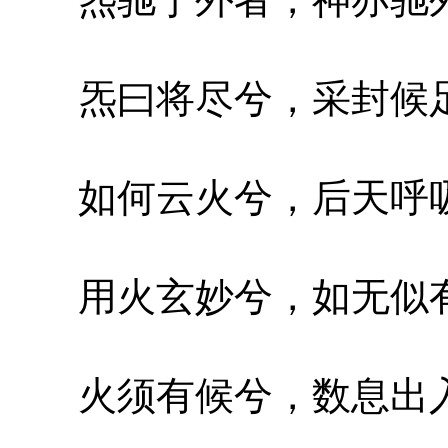
炁曰将尽兮，采封候足
如何云火兮，后天呼吸
用火玄妙兮，如无似有
火须有候兮，数息出入