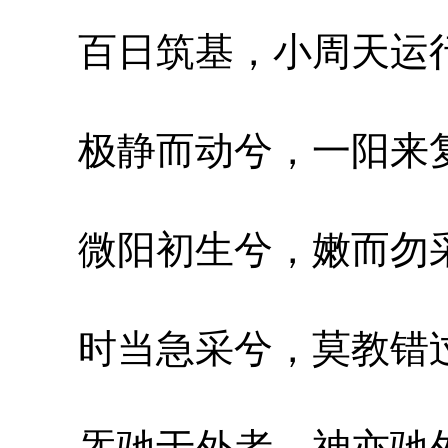
百日筑基，小周天运行
极静而动兮，一阳来复
微阳初生兮，嫩而勿采
时当急采兮，莫教错过
炁驰于外者，神亦驰外