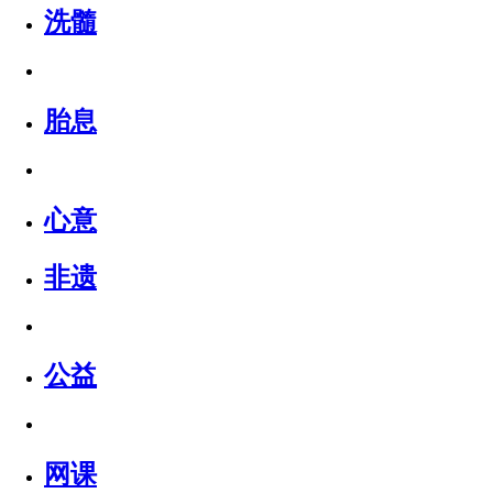
洗髓
胎息
心意
非遗
公益
网课