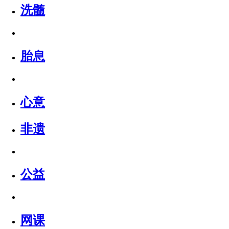
洗髓
胎息
心意
非遗
公益
网课