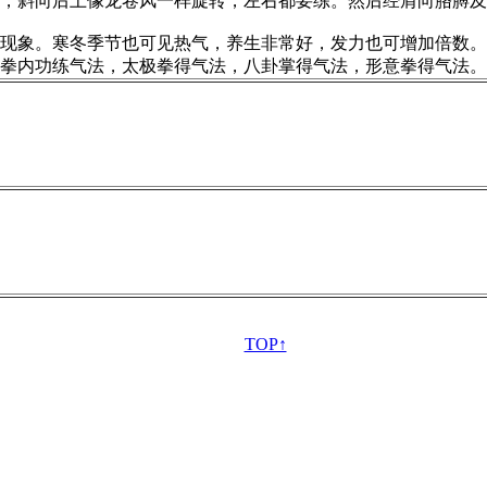
，斜向后上像龙卷风一样旋转，左右都要练。然后经肩向胳膊及
象。寒冬季节也可见热气，养生非常好，发力也可增加倍数。
拳内功练气法，太极拳得气法，八卦掌得气法，形意拳得气法。
TOP↑