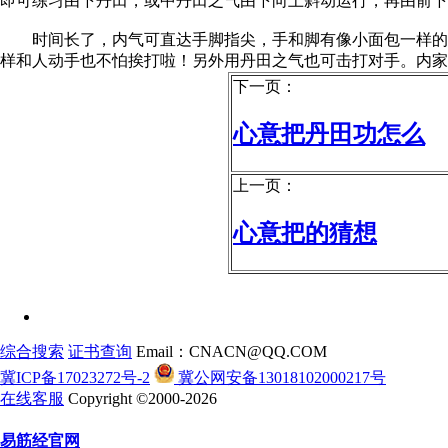
即可练习由下丹田，或中丹田之气由下向上斜动运行，再由前下
时间长了，内气可直达手脚指尖，手和脚有像小面包一样的现
样和人动手也不怕挨打啦！另外用丹田之气也可击打对手。内家
下一页：
心意把丹田功怎么
上一页：
心意把的猜想
综合搜索
证书查询
Email：CNACN@QQ.COM
冀ICP备17023272号-2
冀公网安备13018102000217号
在线客服
Copyright ©2000-2026
易筋经官网