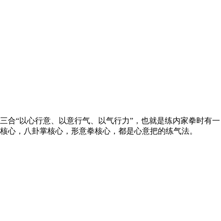
合“以心行意、以意行气、以气行力”，也就是练内家拳时有一
核心，八卦掌核心，形意拳核心，都是心意把的练气法。