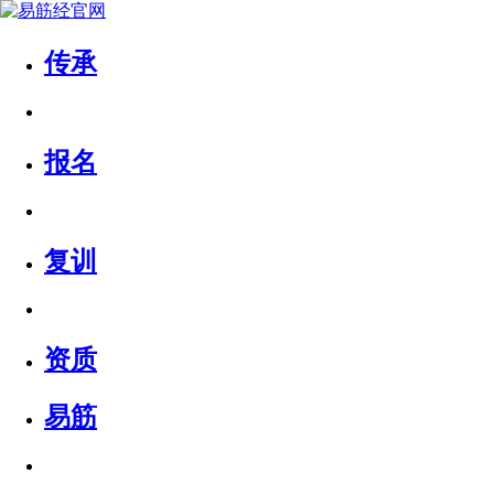
传承
报名
复训
资质
易筋