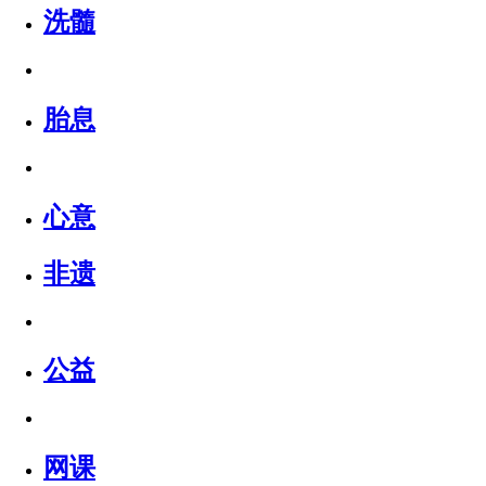
洗髓
胎息
心意
非遗
公益
网课