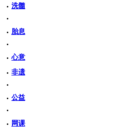
洗髓
胎息
心意
非遗
公益
网课