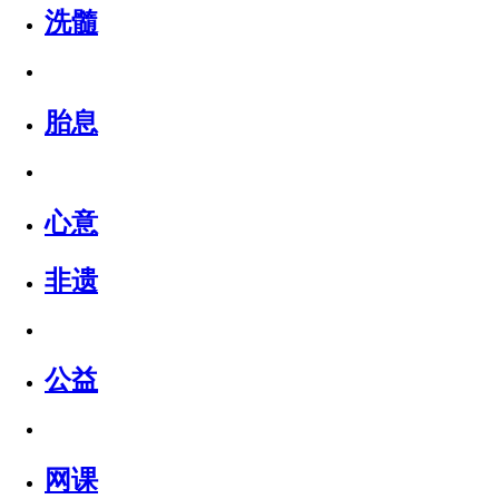
洗髓
胎息
心意
非遗
公益
网课