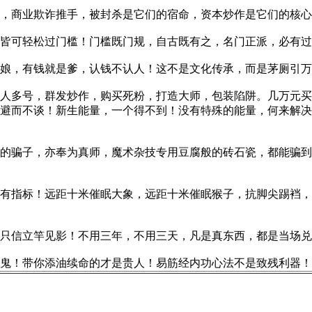
商业欺诈推手，被封杀是它们的宿命，资本炒作是它们的核心
可轻松过门槛！门槛既门规，自古既有之，名门正派，必有过
，有钱就是爹，认钱不认人！这不是文化传承，而是茅厕引万
多号，群发炒作，购买死粉，打造大师，包装陷阱。几万元买
避而不谈！新生能量，一个得不到！没有特殊的能量，何来解决
骗子，亦奉为真师，魔术杂技专用豆腐般的砖石瓷，都能骗到
指标！远距十米催眠大象，远距十米催眠猴子，抗脚尖踢裆，
信立竿见影！不用三年，不用三天，凡是真东西，都是当场兑
！带你添油续命的才是贵人！易筋经内功心法不是致残利器！