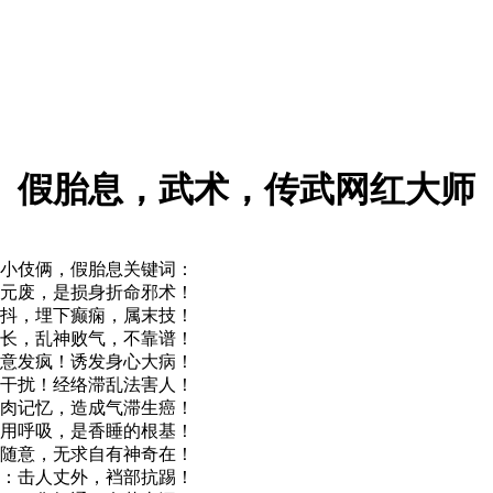
假胎息，武术，传武网红大师
小伎俩，假胎息关键词：
元废，是损身折命邪术！
抖，埋下癫痫，属末技！
长，乱神败气，不靠谱！
意发疯！诱发身心大病！
干扰！经络滞乱法害人！
肉记忆，造成气滞生癌！
用呼吸，是香睡的根基！
随意，无求自有神奇在！
：击人丈外，裆部抗踢！