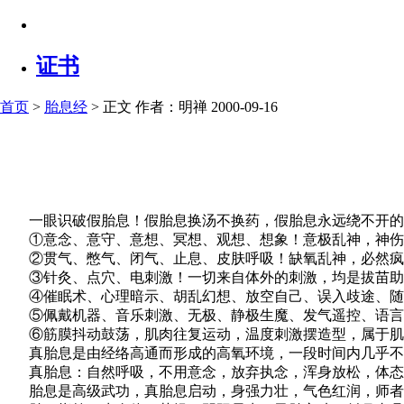
证书
首页
>
胎息经
> 正文
作者：明禅 2000-09-16
一眼识破假胎息！假胎息换汤不换药，假胎息永远绕不开的
①意念、意守、意想、冥想、观想、想象！意极乱神，神伤
②贯气、憋气、闭气、止息、皮肤呼吸！缺氧乱神，必然疯
③针灸、点穴、电刺激！一切来自体外的刺激，均是拔苗助
④催眠术、心理暗示、胡乱幻想、放空自己、误入歧途、随
⑤佩戴机器、音乐刺激、无极、静极生魔、发气遥控、语言
⑥筋膜抖动鼓荡，肌肉往复运动，温度刺激摆造型，属于肌
真胎息是由经络高通而形成的高氧环境，一段时间内几乎不
真胎息：自然呼吸，不用意念，放弃执念，浑身放松，体态
胎息是高级武功，真胎息启动，身强力壮，气色红润，师者