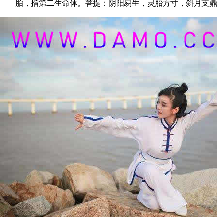
胎，指第二生命体。菩提：阴阳易生，灵胎方寸，斜月支鼎