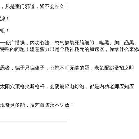
，凡是歪门邪道，皆不会长久！
滤！
蛆！
一套广播操，内功心法：憋气缺氧死脑细胞，嘴黑、胸口凸黑、
特殊的问题！滥意蛮力只是个耗神耗元的加速器，你拿什么来添
愚者，骗子只骗傻子，苍蝇不叮无缝的蛋，老鼠配跳蚤招之即
太阳穴顶枪尖断枪杆，会阴崩碎电灯泡，都是内功老师应知应
现奇灵多能，技艺跟随永不失效！