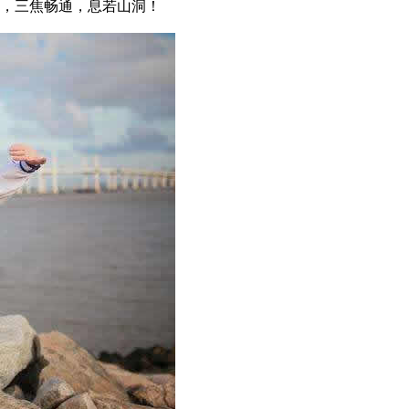
，三焦畅通，息若山洞！