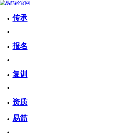
传承
报名
复训
资质
易筋