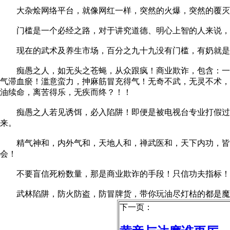
大杂烩网络平台，就像网红一样，突然的火爆，突然的覆灭，
门槛是一个必经之路，对于讲究道德、明心上智的人来说，皆
现在的武术及养生市场，百分之九十九没有门槛，有奶就是娘
痴愚之人，如无头之苍蝇，从众跟疯！商业欺诈，包含：一人
气滞血瘀！滥意蛮力，抻麻筋冒充得气！无奇不武，无灵不术，
油续命，离苦得乐，无疾而终？！！
痴愚之人若见诱饵，必入陷阱！即便是被电视台专业打假过的
来。
精气神和，内外气和，天地人和，禅武医和，天下内功，皆有
会！
不要盲信死粉数量，那是商业欺诈的手段！只信功夫指标！只
武林陷阱，防火防盗，防冒牌货，带你玩油尽灯枯的都是魔鬼
下一页：