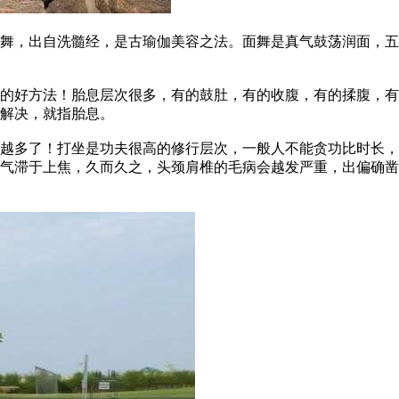
，出自洗髓经，是古瑜伽美容之法。面舞是真气鼓荡润面，五
好方法！胎息层次很多，有的鼓肚，有的收腹，有的揉腹，有
解决，就指胎息。
多了！打坐是功夫很高的修行层次，一般人不能贪功比时长，
气滞于上焦，久而久之，头颈肩椎的毛病会越发严重，出偏确凿