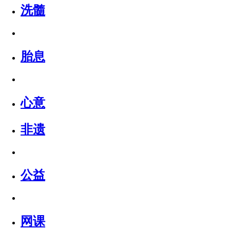
洗髓
胎息
心意
非遗
公益
网课