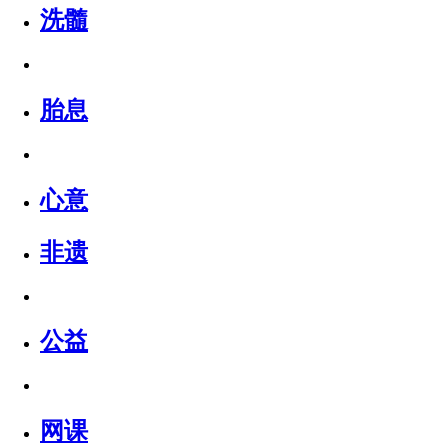
洗髓
胎息
心意
非遗
公益
网课