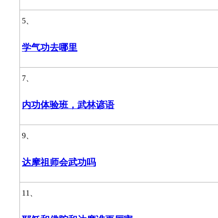
5、
学气功去哪里
7、
内功体验班，武林谚语
9、
达摩祖师会武功吗
11、