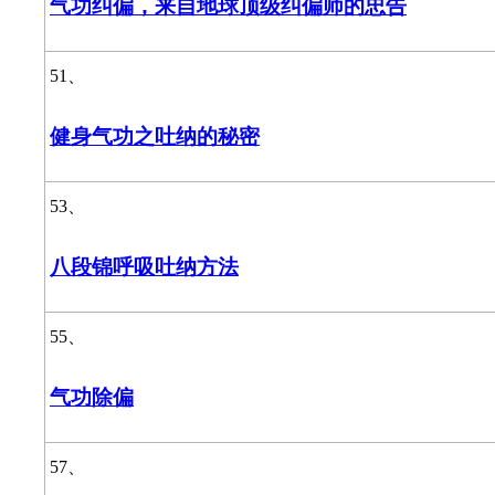
气功纠偏，来自地球顶级纠偏师的忠告
51、
健身气功之吐纳的秘密
53、
八段锦呼吸吐纳方法
55、
气功除偏
57、