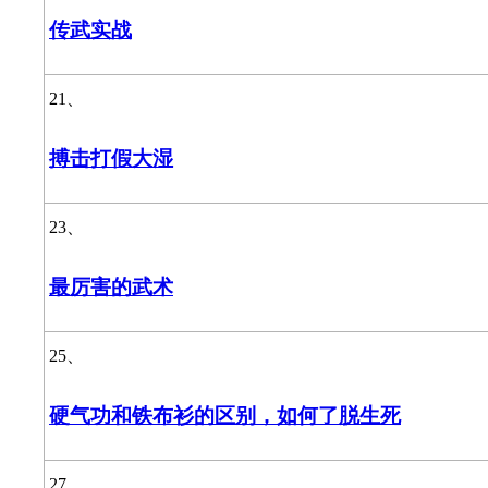
传武实战
21、
搏击打假大湿
23、
最厉害的武术
25、
硬气功和铁布衫的区别，如何了脱生死
27、