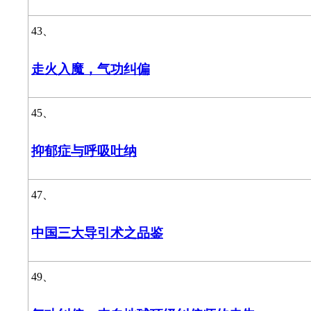
43、
走火入魔，气功纠偏
45、
抑郁症与呼吸吐纳
47、
中国三大导引术之品鉴
49、