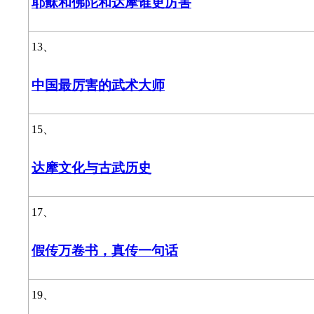
耶稣和佛陀和达摩谁更厉害
13、
中国最厉害的武术大师
15、
达摩文化与古武历史
17、
假传万卷书，真传一句话
19、