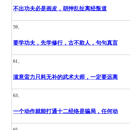
不出功夫必是画皮，胡抻乱扯离经叛道
59、
要学功夫，先学修行，古不欺人，句句真言
61、
滥意蛮力只耗无补的武术大师，一定要远离
63、
一个动作就能打通十二经络是骗局，任何动
65、