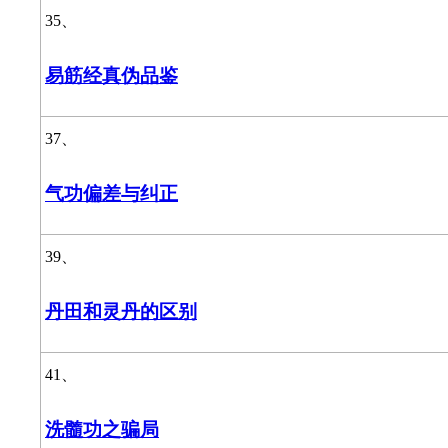
35、
易筋经真伪品鉴
37、
气功偏差与纠正
39、
丹田和灵丹的区别
41、
洗髓功之骗局