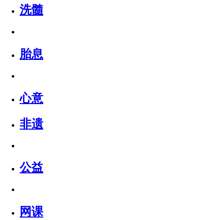
洗髓
胎息
心意
非遗
公益
网课