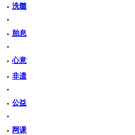
洗髓
胎息
心意
非遗
公益
网课