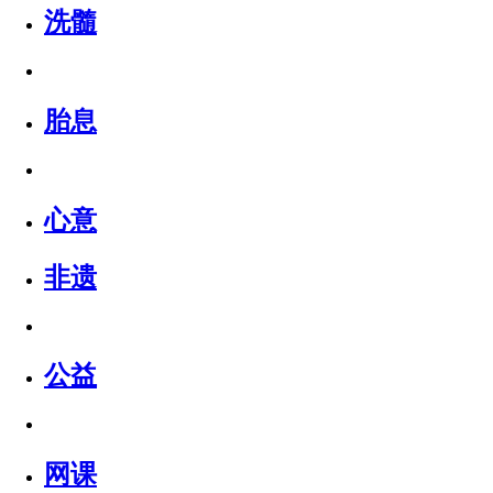
洗髓
胎息
心意
非遗
公益
网课