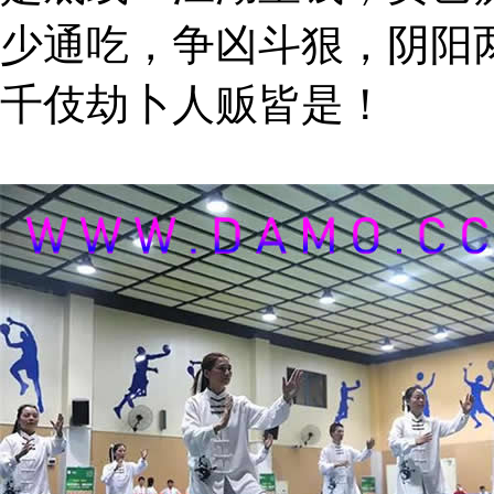
少通吃，争凶斗狠，阴阳
千伎劫卜人贩皆是！