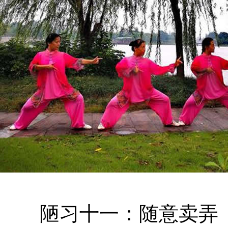
陋习十一：随意卖弄