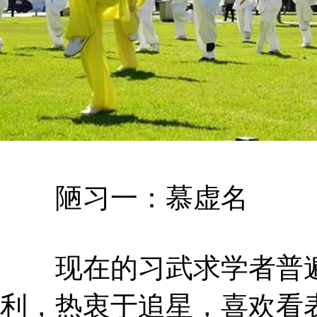
陋习一：慕虚名
现在的习武求学者普遍
利，热衷于追星，喜欢看