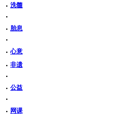
洗髓
胎息
心意
非遗
公益
网课