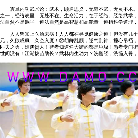
震旦内功武术论：武术，顾名思义，无奇不武，无灵不术。若
之一，经络表里，无处不在。生命活力，在于经络。经络武学，
法自然不是躺平，道法自然是高智慧和高能量！道指科学道理
人人皆知上医治未病！人人都在寻觅健康之道！但没有几个人
元，久败成疯，久空入魔！②胡舞乱颤，逆气乱神，撞心吊裆，
匹夫之勇，难遇贵人！智者知道烂大街的都是垃圾！愚者专门街
世间没有！江湖拔苗助长？武林内生动力？洗髓经，洗髓入骨，