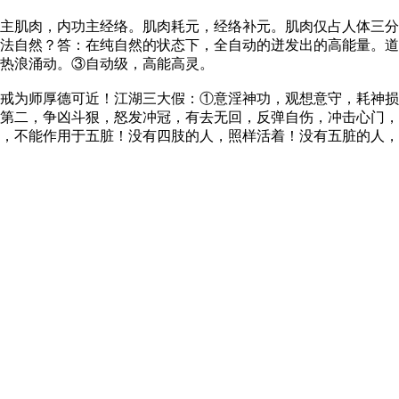
主肌肉，内功主经络。肌肉耗元，经络补元。肌肉仅占人体三分
法自然？答：在纯自然的状态下，全自动的迸发出的高能量。道
，热浪涌动。③自动级，高能高灵。
戒为师厚德可近！江湖三大假：①意淫神功，观想意守，耗神损
第二，争凶斗狠，怒发冲冠，有去无回，反弹自伤，冲击心门，
，不能作用于五脏！没有四肢的人，照样活着！没有五脏的人，