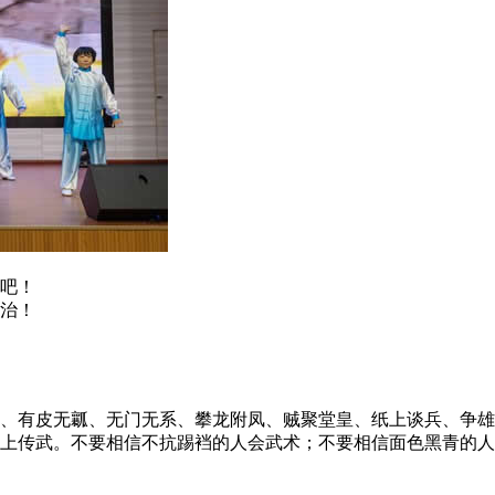
吧！
治！
有皮无瓤、无门无系、攀龙附凤、贼聚堂皇、纸上谈兵、争雄
上传武。不要相信不抗踢裆的人会武术；不要相信面色黑青的人