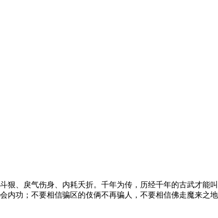
斗狠、戾气伤身、内耗夭折。千年为传，历经千年的古武才能叫
会内功；不要相信骗区的伎俩不再骗人，不要相信佛走魔来之地