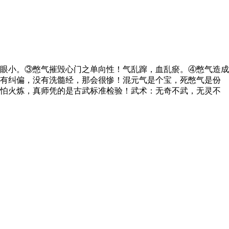
眼小。③憋气摧毁心门之单向性！气乱蹿，血乱瘀。④憋气造成
没有纠偏，没有洗髓经，那会很惨！混元气是个宝，死憋气是份
不怕火炼，真师凭的是古武标准检验！武术：无奇不武，无灵不