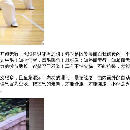
颅无数，也没见过哪有思想！科学是随发展而自我颠覆的一个
多如牛毛！知控气者，凤毛麟角！就好像：知路而无行，知粮而
力的拔苗助长，都是歪门邪道！真金不怕火炼，不能抗揍，怎能
很多，且鱼龙混杂！内功的理气，是按经络，由内而外的自动
理气皆为空谈。把控气的走向，才能舒服，才能健康！不然是火
。