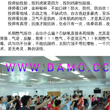
投师如投胎，投到虎家震四方，投到鸡家怕鼠狼。
择师看口碑，金杯银杯，不如口碑！防火、防托、防自吹！
投师看地域，古战之地，不缺武功。自古燕赵多豪杰，安乐
投师看抗揍，卫气不是肌肉，没有肌肉的地方，才是真正的
投师有真理，抗揍才能抗病，生命只有一次，练拳容易，改
长期憋气练功，会出什么偏？①缺氧直接杀死细胞，尤其是脑
胃胀，气逆，反酸，胃疼！！！憋气，不是混元气！！长期憋
毒。武与功不分家，不能抗踢裆，太阳穴顶不弯红缨枪，一个
术。若无奇灵，舞勿误悟。