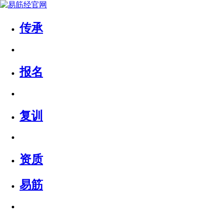
传承
报名
复训
资质
易筋