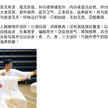
无奇灵，毫无价值。外功者矫揉造作，内功者道法自然。外功
大道至简。易学易用，提升卫气，正来邪去，益寿延年！何为道
，与老道无关！经络运行等级：①初始级，无知无觉。②能量级
能够绕开误区！江湖玩假，武林敬真！没有底线堪比魔鬼！以
自残血淤，生毒黑变，偏炼而夭！③蛮劲戾气，唯我独尊，武无
头捡垃圾并沾沾自喜！意、力、形，三大误区！只能作用于四肢
滋养脏腑！