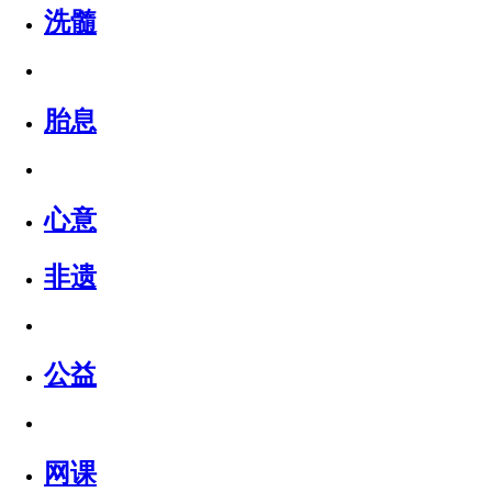
洗髓
胎息
心意
非遗
公益
网课