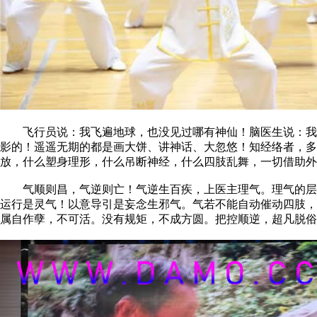
飞行员说：我飞遍地球，也没见过哪有神仙！脑医生说：我开
影的！遥遥无期的都是画大饼、讲神话、大忽悠！知经络者，
放，什么塑身理形，什么吊断神经，什么四肢乱舞，一切借助外
气顺则昌，气逆则亡！气逆生百疾，上医主理气。理气的层次
运行是灵气！以意导引是妄念生邪气。气若不能自动催动四肢，
属自作孽，不可活。没有规矩，不成方圆。把控顺逆，超凡脱俗