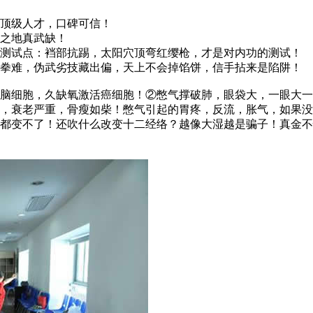
顶级人才，口碑可信！
之地真武缺！
测试点：裆部抗踢，太阳穴顶弯红缨枪，才是对内功的测试！
拳难，伪武劣技藏出偏，天上不会掉馅饼，信手拈来是陷阱！
细胞，久缺氧激活癌细胞！②憋气撑破肺，眼袋大，一眼大一
气，衰老严重，骨瘦如柴！憋气引起的胃疼，反流，胀气，如果
穴都变不了！还吹什么改变十二经络？越像大湿越是骗子！真金