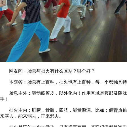
网友问：胎息与拙火有什么区别？哪个好？
本院答：胎息有上百种，拙火也有上百种，每一个都独具特色
胎息主外：驱动筋膜皮，以外化内！作用区域是腹部及阴脉！
手！
拙火主内：脏腑，骨髓，四肢，能量源深。比如：俩肾热跳，
来寒去，能来弱去，正来邪去。